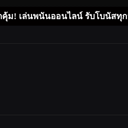
คุ้ม! เล่นพนันออนไลน์ รับโบนัสทุก