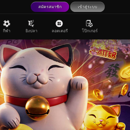
สมัครสมาชิก
เข้าสู่ระบบ
กีฬา
ยิงปลา
ลอตเตอรี
โป๊กเกอร์