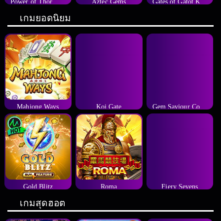
Power of Thor Megaways
Aztec Gems
Gates of Gatot Kaca
เกมยอดนิยม
Mahjong Ways
Koi Gate
Gem Saviour Conquest
Gold Blitz
Roma
Fiery Sevens
เกมสุดฮอต